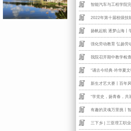
智能汽车与工程学院
2022年第十届校级技
扬帆起航 逐梦山海丨
强化劳动教育 弘扬劳
我院召开期中教学检
“诵古今经典·吟华夏
新生才艺大赛丨百年风
“学党史，扬青春，共
有趣的灵魂万里挑丨
三下乡 | 三亚理工